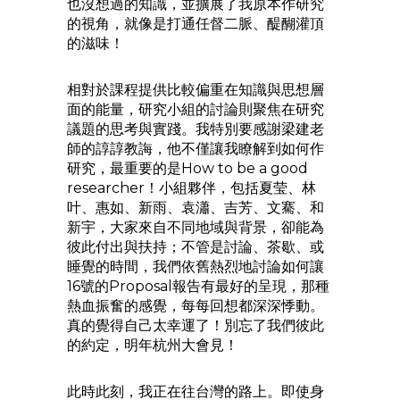
也沒想過的知識，並擴展了我原本作研究
的視角，就像是打通任督二脈、醍醐灌頂
的滋味！
相對於課程提供比較偏重在知識與思想層
面的能量，研究小組的討論則聚焦在研究
議題的思考與實踐。我特別要感謝梁建老
師的諄諄教誨，他不僅讓我瞭解到如何作
研究，最重要的是How to be a good
researcher！小組夥伴，包括夏莹、林
叶、惠如、新雨、袁瀟、吉芳、文騫、和
新宇，大家來自不同地域與背景，卻能為
彼此付出與扶持；不管是討論、茶歇、或
睡覺的時間，我們依舊熱烈地討論如何讓
16號的Proposal報告有最好的呈現，那種
熱血振奮的感覺，每每回想都深深悸動。
真的覺得自己太幸運了！別忘了我們彼此
的約定，明年杭州大會見！
此時此刻，我正在往台灣的路上。即使身