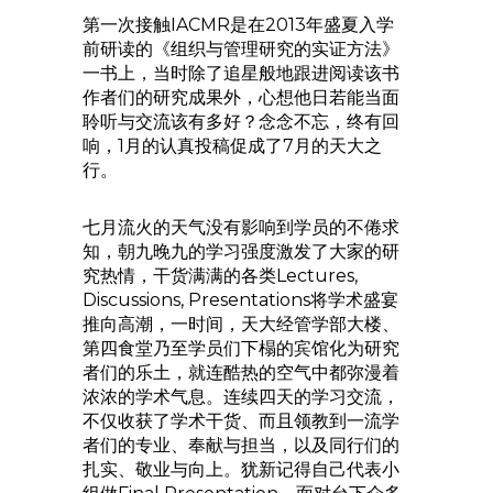
第一次接触IACMR是在2013年盛夏入学
前研读的《组织与管理研究的实证方法》
一书上，当时除了追星般地跟进阅读该书
作者们的研究成果外，心想他日若能当面
聆听与交流该有多好？念念不忘，终有回
响，1月的认真投稿促成了7月的天大之
行。
七月流火的天气没有影响到学员的不倦求
知，朝九晚九的学习强度激发了大家的研
究热情，干货满满的各类Lectures,
Discussions, Presentations将学术盛宴
推向高潮，一时间，天大经管学部大楼、
第四食堂乃至学员们下榻的宾馆化为研究
者们的乐土，就连酷热的空气中都弥漫着
浓浓的学术气息。连续四天的学习交流，
不仅收获了学术干货、而且领教到一流学
者们的专业、奉献与担当，以及同行们的
扎实、敬业与向上。犹新记得自己代表小