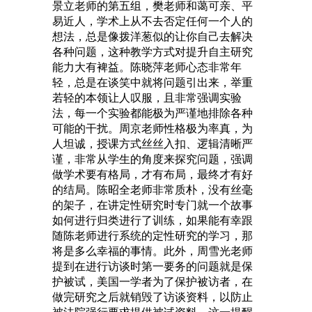
景立老师的第五组，樊老师和蔼可亲、平
易近人，学术上从不去否定任何一个人的
想法，总是像拨洋葱似的让你自己去解决
各种问题，这种教学方式对提升自主研究
能力大有裨益。陈晓萍老师心态非常年
轻，总是在谈笑中就将问题引出来，举重
若轻的本领让人叹服，且非常强调实验
法，每一个实验都能极为严谨地排除各种
可能的干扰。周京老师性格极为率真，为
人坦诚，授课方式丝丝入扣、逻辑清晰严
谨，非常从学生的角度来探究问题，强调
做学术要有格局，才有布局，最终才有好
的结局。陈昭全老师非常质朴，没有丝毫
的架子，在讲定性研究时专门就一个故事
如何进行归类进行了训练，如果能有幸跟
随陈老师进行系统的定性研究的学习，那
将是多么幸福的事情。此外，周雪光老师
提到在进行访谈时第一要务的问题就是保
护被试，美国一学者为了保护被访者，在
做完研究之后就销毁了访谈资料，以防止