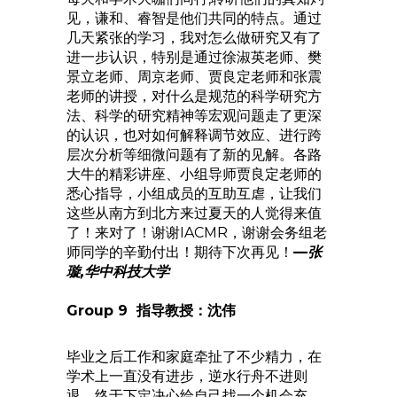
见，谦和、睿智是他们共同的特点。通过
几天紧张的学习，我对怎么做研究又有了
进一步认识，特别是通过徐淑英老师、樊
景立老师、周京老师、贾良定老师和张震
老师的讲授，对什么是规范的科学研究方
法、科学的研究精神等宏观问题走了更深
的认识，也对如何解释调节效应、进行跨
层次分析等细微问题有了新的见解。各路
大牛的精彩讲座、小组导师贾良定老师的
悉心指导，小组成员的互助互虐，让我们
这些从南方到北方来过夏天的人觉得来值
了！来对了！谢谢IACMR，谢谢会务组老
师同学的辛勤付出！期待下次再见！
—
张
璇,华中科技大学
Group 9 指导教授：沈伟
毕业之后工作和家庭牵扯了不少精力，在
学术上一直没有进步，逆水行舟不进则
退，终于下定决心给自己找一个机会充