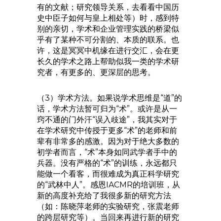
有的文献；研究领导关系，去看看中国历
史中臣子如何与皇上相处等）时，感到特
别的亲切，学术和企业管理实践的桥梁似
乎有了某种不可分割的、本质的联系。也
许，这是冥冥中机缘在进行交汇，会在更
长久的学术之路上帮助似我一类的学术研
究者，有更多的、更深层的思考。
（3）学术方法。如果说学术思维是“道”的
话，学术方法暂可归为“术”。或许是从一
窍不通的门外汗“误入歧途”，我其实对于
在学术研究中传授于更多“术”的老师和前
辈有非常多的感激。因为对于绝大多数的
初学者而言，“术”本身如同武学者手中的
兵器。没有严格的“术”的训练，永远都只
能做一个看客，而很难成为真正科学研究
的“武林中人”。感恩IACMR的培训班，从
新的高度补充给了我很多新的研究方法
（如：陈晓萍老师的实验研究，张震老师
的跨层研究等）。当回来再进行新的研究