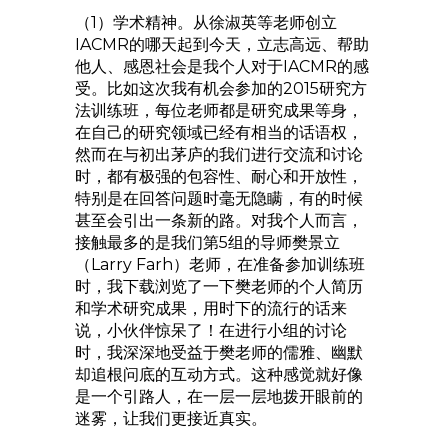
（1）学术精神。从徐淑英等老师创立
IACMR的哪天起到今天，立志高远、帮助
他人、感恩社会是我个人对于IACMR的感
受。比如这次我有机会参加的2015研究方
法训练班，每位老师都是研究成果等身，
在自己的研究领域已经有相当的话语权，
然而在与初出茅庐的我们进行交流和讨论
时，都有极强的包容性、耐心和开放性，
特别是在回答问题时毫无隐瞒，有的时候
甚至会引出一条新的路。对我个人而言，
接触最多的是我们第5组的导师樊景立
（Larry Farh）老师，在准备参加训练班
时，我下载浏览了一下樊老师的个人简历
和学术研究成果，用时下的流行的话来
说，小伙伴惊呆了！在进行小组的讨论
时，我深深地受益于樊老师的儒雅、幽默
却追根问底的互动方式。这种感觉就好像
是一个引路人，在一层一层地拨开眼前的
迷雾，让我们更接近真实。