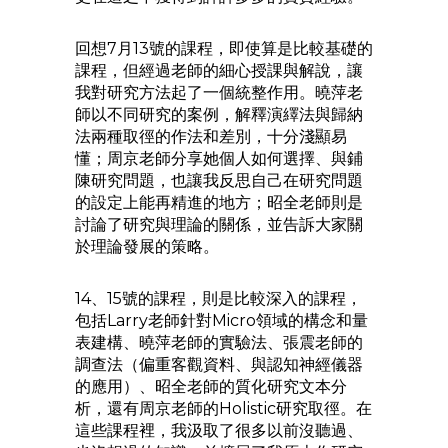
回想7月13號的課程，即使算是比較基礎的
課程，但經過老師的細心授課與解說，讓
我對研究方法起了一個統整作用。曉萍老
師以不同研究的案例，解釋演繹法與歸納
法兩種取徑的作法和差別，十分淺顯易
懂；周京老師分享她個人如何選擇、與鋪
陳研究問題，也讓我反思自己在研究問題
的設定上能再精進的地方；昭全老師則是
討論了研究與理論的關係，並告訴大家關
於理論發展的策略。
14、15號的課程，則是比較深入的課程，
包括Larry老師針對Micro領域的構念和量
表建構、曉萍老師的實驗法、張震老師的
調查法（偏重客觀資料、與認知神經儀器
的應用）、昭全老師的質化研究文本分
析，還有周京老師的Holistic研究取徑。在
這些課程裡，我汲取了很多以前沒聽過、