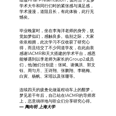
组做Final Presentation，面对台下众多
学术大牛和同行们时的紧张感与满足感，
学术漫漫，道阻且长，有此体验，此行无
憾矣。
毕业晚宴时，坐在李海洋老师的身旁，犹
觉如梦似幻，感触良多。临别之际，大家
依依相拥，此次学习不仅收获了研究心
得，而且结交了不少同道学友，在此由衷
感谢IACMR和天大搭建的学术平台，感恩
能够遇到以李老师为家长的Group2成员
们，他/她们分别是：张斌、谢佩洪、郭文
钰、周匀月、王诗翔、张鹏翔、李晓梅、
白寅、杨帆、宋瑶以及张珊等。
连续四天的疲惫化做返程动车上的酣梦，
梦见若干年后，自己站在IACMR的导师席
上，恣意徜徉地与听众们分享研究心得。
—
陶向明 上海大学