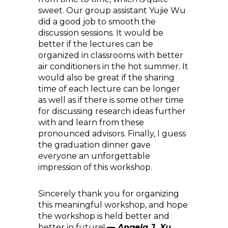
sweet. Our group assistant Yujie Wu
did a good job to smooth the
discussion sessions. It would be
better if the lectures can be
organized in classrooms with better
air conditioners in the hot summer. It
would also be great if the sharing
time of each lecture can be longer
as well as if there is some other time
for discussing research ideas further
with and learn from these
pronounced advisors. Finally, I guess
the graduation dinner gave
everyone an unforgettable
impression of this workshop.
Sincerely thank you for organizing
this meaningful workshop, and hope
the workshop is held better and
better in future!
—
Angela J. Xu,