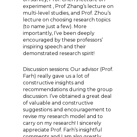
experiment , Prof Zhang’s lecture on
multi-level studies, and Prof. Zhou’s
lecture on choosing research topics
(to name just a few). More
importantly, I’ve been deeply
encouraged by these professors’
inspiring speech and their
demonstrated research spirit!
Discussion sessions: Our advisor (Prof.
Farh) really gave us a lot of
constructive insights and
recommendations during the group
discussion. I’ve obtained a great deal
of valuable and constructive
suggestions and encouragement to
revise my research model and to
carry on my research! I sincerely
appreciate Prof. Farh’s insightful
comments and I am also greatly