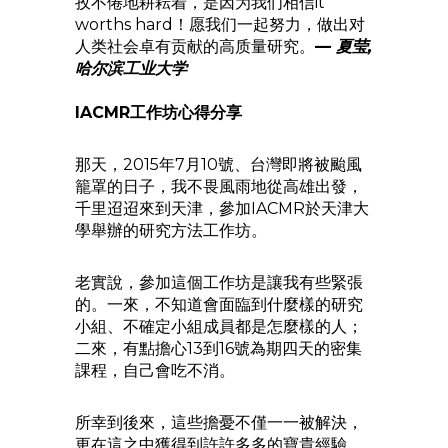
孜不倦地耕耘着，是因为我们相信it
worths hard！愿我们一起努力，做出对
人类社会卓有贡献的高质量研究。
—
夏莹,
哈尔滨工业大学
IACMR工作坊心得分享
那天，2015年7月10號、台灣即將被颱風
籠罩的日子，我不畏風雨地從高雄出發，
千里迢迢來到天津，參加IACMR於天津大
學舉辦的研究方法工作坊。
老實說，參加這個工作坊是讓我有些緊張
的。一來，不知道會面臨到什麼樣的研究
小組、不確定小組成員都是怎麼樣的人；
二來，有點擔心13到16號為期四天的密集
課程，自己會吃不消。
所幸到後來，這些擔憂不僅一一被解決，
更在這之中獲得到許許多多的寶貴經驗。