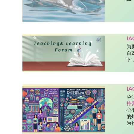
I
为
自
下
I
I
持
心
的
为