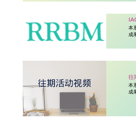
I
本
成
往
本
成