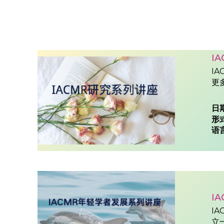
I
I
更
日
形
语
I
I
立