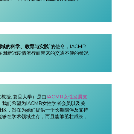
领域的科学、教育与实践
”的使命，IACMR
。在因新冠疫情流行而带来的交通不便的状况
教授, 复旦大学）是由
IACMR女性发展支
我们希望为IACMR女性学者会员以及关
社区，旨在为她们提供一个长期陪伴及支持
能够在学术领域生存，而且能够茁壮成长，