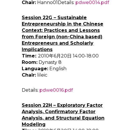
Chair:
Hanno01Details:
pdwe0014.pdf
Session 22G – Sustainable
Entrepreneurship in the Chinese
Context: Practices and Lessons
from Foreign (non-China based)
Entrepreneurs and Scholarly
Implications
Time:
: 2010年6月20日 14:00-18:00
Room:
Dynasty 8
Language:
English
Chair:
lileic
Details:
pdwe0016.pdf
Session 22H – Exploratory Factor
Analysis, Confirmatory Factor
Analysis, and Structural Equation
Modeling