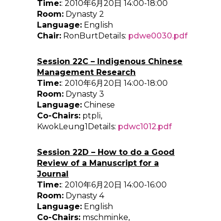
Time:
: 2010年6月20日 14:00-18:00
Room:
Dynasty 2
Language:
English
Chair:
RonBurtDetails:
pdwe0030.pdf
Session 22C – Indigenous Chinese
Management Research
Time:
: 2010年6月20日 14:00-18:00
Room:
Dynasty 3
Language:
Chinese
Co-Chairs:
ptpli,
KwokLeung1Details:
pdwc1012.pdf
Session 22D – How to do a Good
Review of a Manuscript for a
Journal
Time:
: 2010年6月20日 14:00-16:00
Room:
Dynasty 4
Language:
English
Co-Chairs:
mschminke,