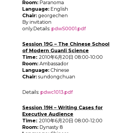
Room:
Paranoma
Language:
English
Chair:
georgechen
By invitation
only.Details:
pdwS0001.pdf
Session 19G – The Chinese School
of Modern Guanli Science
Time:
: 2010年6月20日 08:00-10:00
Room:
Ambassador
Language:
Chinese
Chair:
sundongchuan
Details:
pdwc1013.pdf
Session 19H – Writing Cases for
Executive Audience
Time:
: 2010年6月20日 08:00-12:00
Room:
Dynasty 8