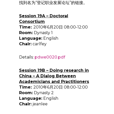
找到名为“登记职业发展论坛”的链接。
Session 19A – Doctoral
Consortium
Time:
: 2010年6月20日 08:00-12:00
Room:
Dynasty 1
Language:
English
Chair:
carlfey
Details:
pdwe0020.pdf
Session 19B – Doing research in
China – A Dialog Between
Academicians and Practitioners
Time:
: 2010年6月20日 08:00-12:00
Room:
Dynasty 2
Language:
English
Chair:
jeanlee