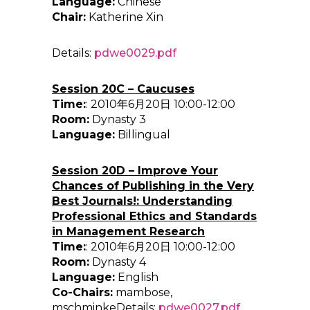
Language:
Chinese
Chair:
Katherine Xin
Details:
pdwe0029.pdf
Session 20C – Caucuses
Time:
: 2010年6月20日 10:00-12:00
Room:
Dynasty 3
Language:
Billingual
Session 20D – Improve Your
Chances of Publishing in the Very
Best Journals!: Understanding
Professional Ethics and Standards
in Management Research
Time:
: 2010年6月20日 10:00-12:00
Room:
Dynasty 4
Language:
English
Co-Chairs:
mambose,
mschminkeDetails:
pdwe0027.pdf