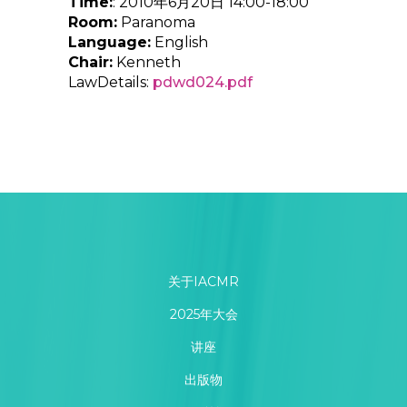
Time:
: 2010年6月20日 14:00-18:00
Room:
Paranoma
Language:
English
Chair:
Kenneth
LawDetails:
pdwd024.pdf
关于IACMR
2025年大会
讲座
出版物