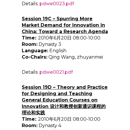
Details:
pdwe0023.pdf
Session 19C – Spurring More
Market Demand for Innovation in
China: Toward a Research Agenda
Time:
: 2010年6月20日 08:00-10:00
Room:
Dynasty 3
Language:
English
Co-Chairs:
Qing Wang, zhuyanmei
Details:
pdwe0021.pdf
Session 19D – Theory and Practice
for Designing and Teaching
General Education Courses on
Innovation 设计和教授创新通识课程的
理论和实践
Time:
: 2010年6月20日 08:00-10:00
Room:
Dynasty 4