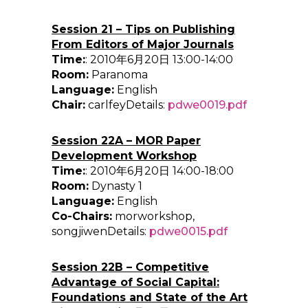
Session 21 – Tips on Publishing
From Editors of Major Journals
Time:
: 2010年6月20日 13:00-14:00
Room:
Paranoma
Language:
English
Chair:
carlfeyDetails:
pdwe0019.pdf
Session 22A – MOR Paper
Development Workshop
Time:
: 2010年6月20日 14:00-18:00
Room:
Dynasty 1
Language:
English
Co-Chairs:
morworkshop,
songjiwenDetails:
pdwe0015.pdf
Session 22B – Competitive
Advantage of Social Capital:
Foundations and State of the Art