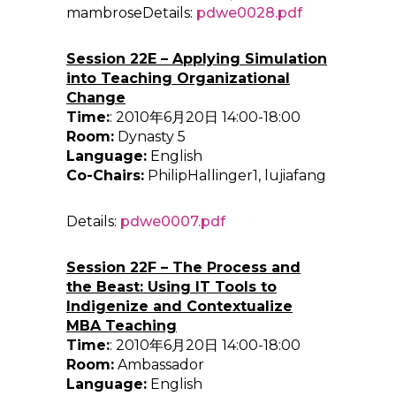
mambroseDetails:
pdwe0028.pdf
Session 22E – Applying Simulation
into Teaching Organizational
Change
Time:
: 2010年6月20日 14:00-18:00
Room:
Dynasty 5
Language:
English
Co-Chairs:
PhilipHallinger1, lujiafang
Details:
pdwe0007.pdf
Session 22F – The Process and
the Beast: Using IT Tools to
Indigenize and Contextualize
MBA Teaching
Time:
: 2010年6月20日 14:00-18:00
Room:
Ambassador
Language:
English