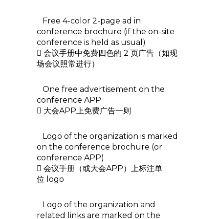
Free 4-color 2-page ad in
conference brochure (if the on-site
conference is held as usual)
 会议手册中免费四色的 2 页广告（如现
场会议照常进行）
One free advertisement on the
conference APP
 大会APP上免费广告一则
Logo of the organization is marked
on the conference brochure (or
conference APP)
 会议手册（或大会APP）上标注单
位 logo
Logo of the organization and
related links are marked on the