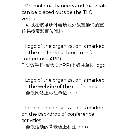
Promotional banners and materials
can be placed outside the TLC
venue
 可以在该场研讨会场地外放置他们的宣
传易拉宝和宣传资料
Logo of the organization is marked
on the conference brochure (or
conference APP)
 会议手册(或大会APP)上标注单位 logo
Logo of the organization is marked
on the website of the conference
 会议网站上标注单位 logo
Logo of the organization is marked
on the backdrop of conference
activities
 会议活动的背景板上标注 logo