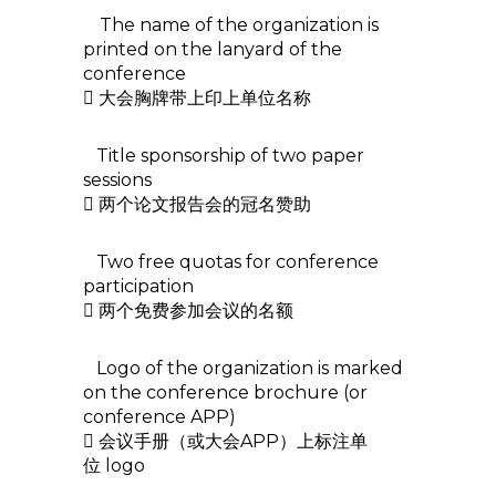
The name of the organization is
printed on the lanyard of the
conference
 大会胸牌带上印上单位名称
Title sponsorship of two paper
sessions
 两个论文报告会的冠名赞助
Two free quotas for conference
participation
 两个免费参加会议的名额
Logo of the organization is marked
on the conference brochure (or
conference APP)
 会议手册（或大会APP）上标注单
位 logo