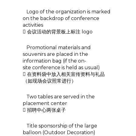
Logo of the organization is marked
on the backdrop of conference
activities
 会议活动的背景板上标注 logo
Promotional materials and
souvenirs are placed in the
information bag (if the on-
site conference is held as usual)
 在资料袋中放入相关宣传资料与礼品
（如现场会议照常进行）
Two tables are served in the
placement center
 招聘中心两张桌子
Title sponsorship of the large
balloon​ (Outdoor Decoration)