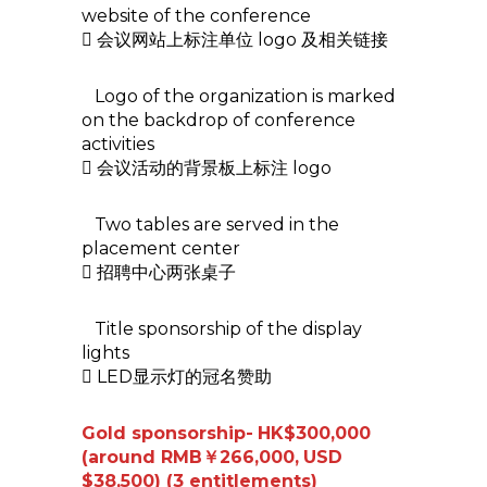
website of the conference
 会议网站上标注单位 logo 及相关链接
Logo of the organization is marked
on the backdrop of conference
activities
 会议活动的背景板上标注 logo
Two tables are served in the
placement center
 招聘中心两张桌子
Title sponsorship of the display
lights
 LED显示灯的冠名赞助
G
old sponsorship-
HK$300,000
(around RMB￥266,000,
USD
$38,500) (3 entitlements)