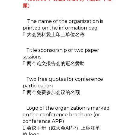
额）
The name of the organization is
printed on the information bag
 大会资料袋上印上单位名称
Title sponsorship of two paper
sessions
 两个论文报告会的冠名赞助
Two free quotas for conference
participation
 两个免费参加会议的名额
Logo of the organization is marked
on the conference brochure (or
conference APP)
 会议手册（或大会APP）上标注单
位 logo