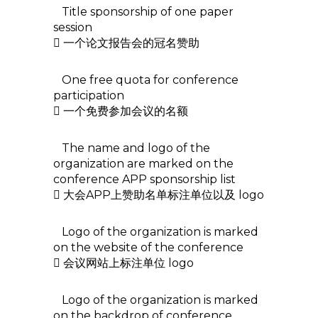
Title sponsorship of one paper
session
 一个论文报告会的冠名赞助
One free quota for conference
participation
 一个免费参加会议的名额
The name and logo of the
organization are marked on the
conference APP sponsorship list
 大会APP上赞助名单标注单位以及 logo
Logo of the organization is marked
on the website of the conference
 会议网站上标注单位 logo
Logo of the organization is marked
on the backdrop of conference