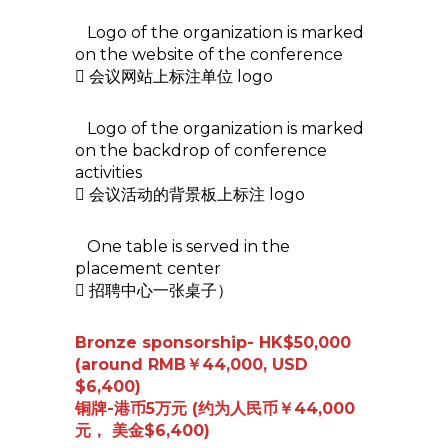
Logo of the organization is marked
on the website of the conference
 会议网站上标注单位 logo
Logo of the organization is marked
on the backdrop of conference
activities
 会议活动的背景板上标注 logo
One table is served in the
placement center
 招聘中心一张桌子）
Bronze sponsorship- HK$50,000
(around RMB￥44,000, USD
$6,400)
铜牌-港币5万元 (约为人民币￥44,000
元， 美金$6,400)