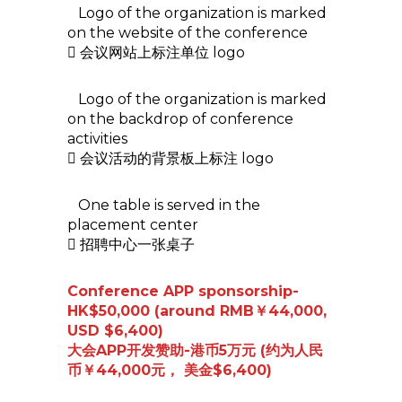
Logo of the organization is marked
on the website of the conference
 会议网站上标注单位 logo
Logo of the organization is marked
on the backdrop of conference
activities
 会议活动的背景板上标注 logo
One table is served in the
placement center
 招聘中心一张桌子
Conference APP sponsorship-
HK$50,000 (around RMB￥44,000,
USD $6,400)
大会APP开发赞助-港币5万元 (约为人民
币￥44,000元， 美金$6,400)