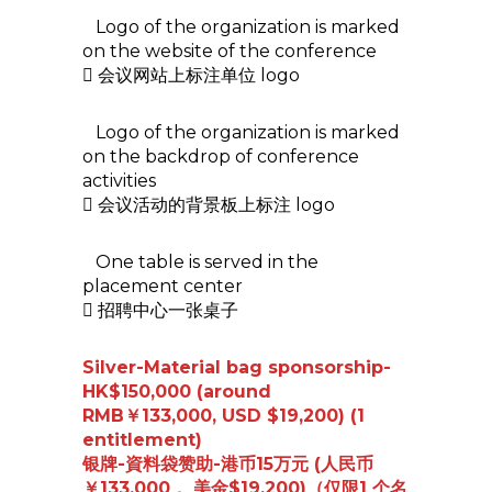
Logo of the organization is marked
on the website of the conference
 会议网站上标注单位 logo
Logo of the organization is marked
on the backdrop of conference
activities
 会议活动的背景板上标注 logo
One table is served in the
placement center
 招聘中心一张桌子
Silver-Material bag sponsorship-
HK$150,000 (around
RMB￥133,000, USD $19,200) (1
entitlement)
银牌-資料袋赞助-港币15万元 (人民币
￥133,000， 美金$19,200)（仅限1 个名