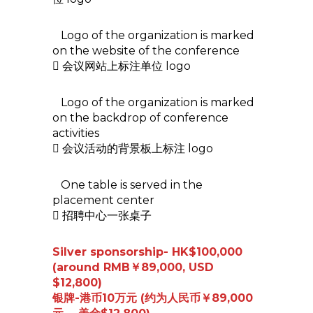
Logo of the organization is marked
on the website of the conference
 会议网站上标注单位 logo
Logo of the organization is marked
on the backdrop of conference
activities
 会议活动的背景板上标注 logo
One table is served in the
placement center
 招聘中心一张桌子
Silver sponsorship- HK$100,000
(around RMB￥89,000, USD
$12,800)
银牌-港币10万元 (约为人民币￥89,000