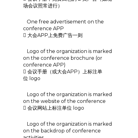
场会议照常进行）
One free advertisement on the
conference APP
 大会APP上免费广告一则
Logo of the organization is marked
on the conference brochure (or
conference APP)
 会议手册（或大会APP）上标注单
位 logo
Logo of the organization is marked
on the website of the conference
 会议网站上标注单位 logo
Logo of the organization is marked
on the backdrop of conference
activities