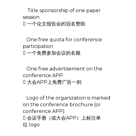
Title sponsorship of one paper
session
 一个论文报告会的冠名赞助
One free quota for conference
participation
 一个免费参加会议的名额
One free advertisement on the
conference APP
 大会APP上免费广告一则
Logo of the organization is marked
on the conference brochure (or
conference APP)
 会议手册（或大会APP）上标注单
位 logo