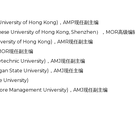
niversity of Hong Kong)，AMP现任副主编
 University of Hong Kong, Shenzhen），MOR高级编
versity of Hong Kong)，AMR现任副主编
)，MOR现任副主编
technic University)，AMJ现任副主编
n State University)，AMJ现任主编
niversity)
re Management University)，AMJ现任副主编