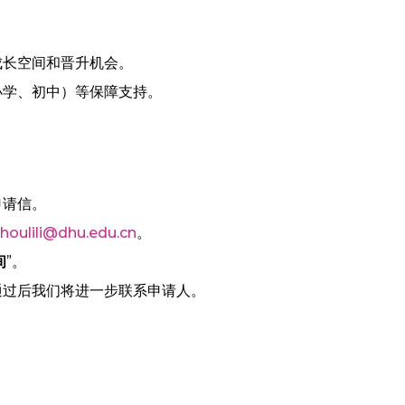
。
成长空间和晋升机会。
小学、初中）等保障支持。
申请信。
houlili@dhu.edu.cn
。
间
”。
通过后我们将进一步联系申请人。