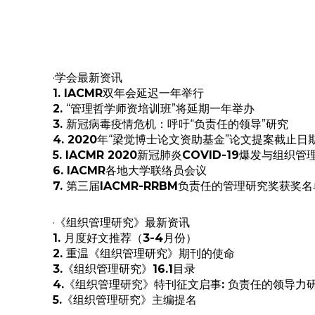
·学会最新资讯
1. IACMR
双年会延迟一年举行
2.
“管理哲学师资培训班”将延期一年举办
3.
新冠病毒疫情危机：呼吁“负责任的领导”研究
4. 2020
年“梁觉博士论文资助基金”论文提案截止日
5. IACMR 2020
新冠肺炎
COVID-19
爆发与组织管
6. IACMR
各地大学联络员会议
7.
第三届
IACMR-RRBM
负责任的管理研究奖获奖名
·《组织管理研究》最新资讯
1.
月度好文推荐（
3-4
月份）
2.
重温《组织管理研究》期刊的使命
3.
《组织管理研究》
16.1
目录
4.
《组织管理研究》特刊征文启事
:
负责任的领导力
5.
《组织管理研究》主编提名