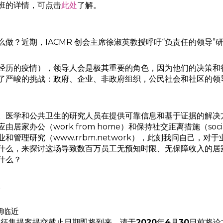
班的详情，可点击
此处
了解。
做？近期，IACMR 创会主席徐淑英教授呼吁“负责任的领导”
经历的疫情），领导人会是极其重要的角色，因为他们的决策和行
了严峻的挑战：政府、企业、非政府组织，公民社会和社区的领
。医学和公共卫生的研究人员在提供可靠信息和基于证据的解决
办公（work from home）和保持社交距离措施（social
管理研究（www.rrbm.network），此刻我问自己，
什么，来探讨这场导致数百万员工无预知时限、无保障收入的居
什么？
。
期临近
论文征集提案提交截止日期即将到来，请于
2020
年
4
月
30
日前将论文