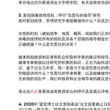
举办地点仍为香港浸会大学商学院。有关该师资培训
3.
新冠病毒疫情危机：呼吁“负责任的领导”研究
面对新冠疫情，管理研究学者能够做些什么？应该怎么
在危机时刻（诸如战争、地震、飓风，或如我们正在
病毒的疫情给所有的组织及其各个层级的领导都提出
正确措施？什么是负责任的决策？
媒体鼓励政策制定者和民众听取科学家的建议和指导
健康专家根据以往研究所积累的知识，正在为如何适应由居家
议。鉴于过去几年里，我一直致力于促进负责任的商业和
究能提供些什么？负责任的学者将要、以及能够做些
无前例的混乱中，我们对政府和企业领导者的建议是
请点击
此处
查看徐淑英教授发出的呼吁及其观点详情
4. 2020
年“梁觉博士论文资助基金”论文提案截止日
2020年（第五届）“梁觉博士论文资助纪念基金”