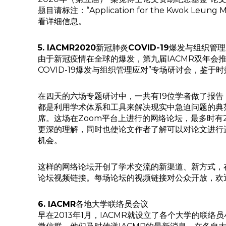
题目请标注：“Application for the Kwok 
看详细信息。
5. IACMR2020
新冠肺炎
COVID-19
爆发与组织管理
由于新冠疫情在全球的爆发，第九届IACMR双年会
COVID-19爆发与组织管理应对”专场研讨会，鉴于时效
在四天的六场专题研讨中，一共有19位学者做了报
都是利用学术体系和工具来解决现实中急迫问题的典
席。这场在Zoom平台上进行的网络论坛，最多时有
更深的理解，同时也使论文作者了解可以对论文进行
机会。
这样的网络论坛开创了学术交流的新渠道、新方式，
论坛视频链接。每场论坛的视频链接对公众开放，欢
6. IACMR
各地大学联络员会议
早在2013年1月，IACMR就设立了各个大学的联