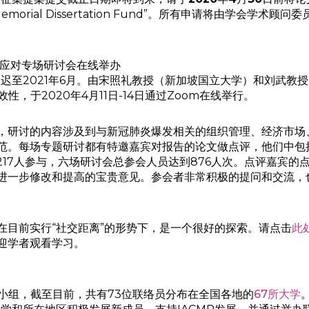
Leung Memorial Dissertation Fund”。所有申请将
应对专场研讨会在线举办
推迟至2021年6月。由宋照礼教授（新加坡国立大学）和刘武教
性，于2020年4月11日-14日通过Zoom在线举行。
告，研讨的内容涉及到与新冠肺炎爆发相关的组织管理、经济市场
范。每场专题研讨都有特邀嘉宾对报告的论文做点评，他们中包括
217人参与，六场研讨会总参会人员达到876人次。点评嘉宾
进一步修改和提高的宝贵意见。参会者非常积极的提问和交流，也
在目前实行“社交距离”的形势下，是一个很好的探索。请点击
此
迎学者观看学习。
络员小组，截至目前，共有73位联络员分布在全国各地的
67所大学