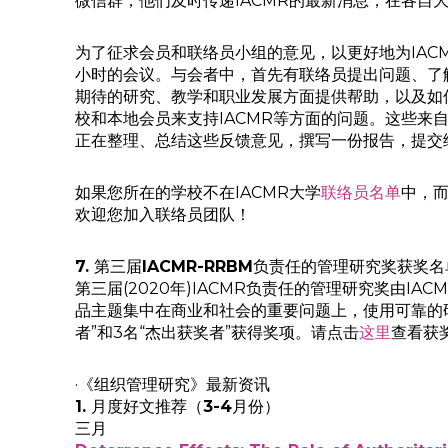
微信群，他们及时传递IACMR的最新消息，在各自大
为了征求会员和联络员小组的意见，以更好地为IAC
小时的会议。与会者中，首先有联络员提出问题、了解
期待的研究、教学和职业发展方面提供帮助，以及如
校和本地会员来支持IACMR等方面的问题。这些来
正在整理、总结这些反馈意见，撰写一份报告，提交给
如果您所在的学校不在IACMR大学
联络员名单
中，而
欢迎您加入联络员团队！
7.
第三届
IACMR-RRBM
负责任的管理研究奖获奖名
第三届(2020年)IACMR负责任的管理研究奖由IA
品主题集中在商业和社会的重要问题上，使用可靠的研
者”和3名“杰出获奖者”获得奖项。请点击
这里
查看获
·《组织管理研究》最新资讯
1.
月度好文推荐（
3-4
月份）
三月