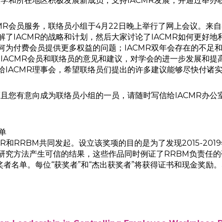
学和所在地区积极发展新成员，支持IACMR发展，并通过举办联
MR会员服务，联络员小组于4月22日晚上举行了网上会议。来自
了IACMR的战略和计划，然后大家讨论了IACMR如何更好地
何为付费会员提供更多权益的问题；IACMR双年会存在的不足
自IACMR会员和联络员的意见和建议，对学会的进一步发展和提
IACMR理事会，希望联络员们提出的许多建议能够尽快付诸
且您有意向成为联络员小组的一员，请随时写信给IACMR办公
单
CMR和RRBM共同发起。设立该奖项的目的是为了发现2015-2
究方法产生可信的结果，这些作品同时例证了RRBM负责任的研
奖者名单。每位“获奖者”和“杰出获奖者”将获得证书和现金奖励