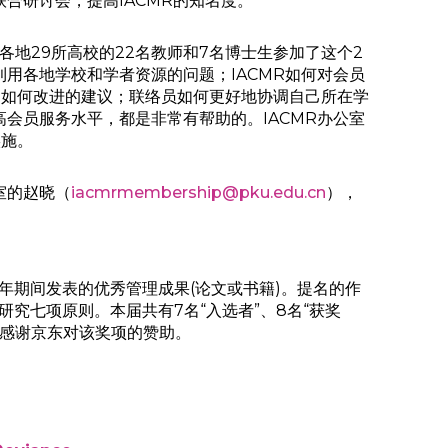
合研讨会，提高IACMR的知名度。
各地29所高校的22名教师和7名博士生参加了这个2
利用各地学校和学者资源的问题；IACMR如何对会员
和如何改进的建议；联络员如何更好地协调自己所在学
高会员服务水平，都是非常有帮助的。IACMR办公室
实施。
室的赵晓（
iacmrmembership@pku.edu.cn
），
019年期间发表的优秀管理成果(论文或书籍)。提名的作
究七项原则。本届共有7名“入选者”、8名“获奖
。感谢京东对该奖项的赞助。