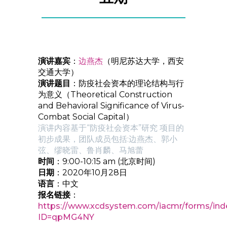
演讲嘉宾
：
边燕杰
（明尼苏达大学，西安
交通大学）
演讲题目
：防疫社会资本的理论结构与行
为意义（Theoretical Construction
and Behavioral Significance of Virus-
Combat Social Capital）
演讲内容基于“防疫社会资本”研究 项目的
初步成果，团队成员包括:边燕杰、郭小
弦、缪晓雷、鲁肖麟、马旭蕾
时间
：9:00-10:15 am (北京时间)
日期
：2020年10月28日
语言
：中文
报名链接
：
https://www.xcdsystem.com/iacmr/forms/ind
ID=qpMG4NY