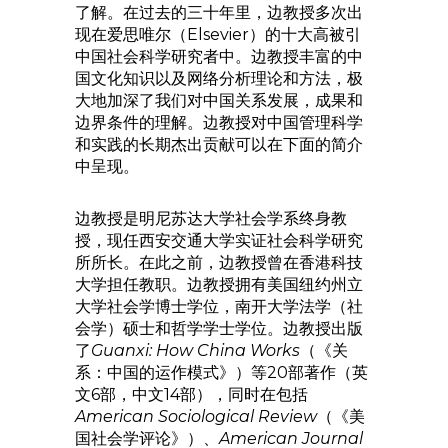
了解。在过去的三十年里，边教授多次出
现在爱思唯尔（Elsevier）的十大高被引
中国社会科学研究者中。边教授丰富的中
国文化知识以及网络分析理论和方法，极
大地加深了我们对中国关系发展，成果和
边界条件的理解。边教授对中国管理科学
和实践的长期杰出贡献可以在下面的简介
中呈现。
边教授是明尼苏达大学社会学系终身教
授，现任西安交通大学实证社会科学研究
所所长。在此之前，边教授曾在香港科技
大学担任教职。边教授拥有美国纽约州立
大学社会学博士学位，南开大学法学（社
会学）硕士和哲学学士学位。边教授出版
了
Guanxi: How China Works
（《关
系：中国的运作模式》）等20部著作（英
文6部，中文14部），同时在包括
American Sociological Review
（《美
国社会学评论》）、
American Journal